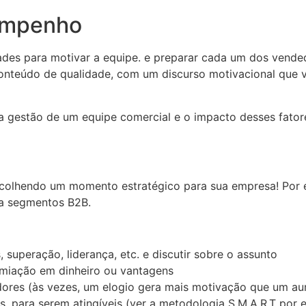
sempenho
es para motivar a equipe. e preparar cada um dos vended
onteúdo de qualidade, com um discurso motivacional que v
 gestão de um equipe comercial e o impacto desses fatore
scolhendo um momento estratégico para sua empresa! Por e
ra segmentos B2B.
, superação, liderança, etc. e discutir sobre o assunto
miação em dinheiro ou vantagens
dores (às vezes, um elogio gera mais motivação que um a
 para serem atingíveis (ver a metodologia S.M.A.R.T por 